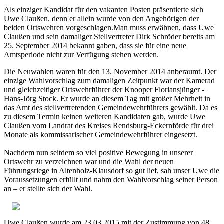
Als einziger Kandidat für den vakanten Posten präsentierte sich
Uwe Claußen, denn er allein wurde von den Angehörigen der
beiden Ortswehren vorgeschlagen.Man muss erwähnen, dass Uwe
Claußen und sein damaliger Stellvertreter Dirk Schröder bereits am
25. September 2014 bekannt gaben, dass sie für eine neue
Amtsperiode nicht zur Verfügung stehen werden.
Die Neuwahlen waren für den 13. November 2014 anberaumt. Der
einzige Wahlvorschlag zum damaligen Zeitpunkt war der Kamerad
und gleichzeitiger Ortswehrführer der Knooper Floriansjünger -
Hans-Jörg Stock. Er wurde an diesem Tag mit großer Mehrheit in
das Amt des stellvertretenden Gemeindewehrführers gewählt. Da es
zu diesem Termin keinen weiteren Kandidaten gab, wurde Uwe
Claußen vom Landrat des Kreises Rendsburg-Eckernförde für drei
Monate als kommissarischer Gemeindewehrführer eingesetzt.
Nachdem nun seitdem so viel positive Bewegung in unserer
Ortswehr zu verzeichnen war und die Wahl der neuen
Führungsriege in Altenholz-Klausdorf so gut lief, sah unser Uwe die
Voraussetzungen erfüllt und nahm den Wahlvorschlag seiner Person
an – er stellte sich der Wahl.
Uwe Claußen wurde am 23.03.2015 mit der Zustimmung von 48