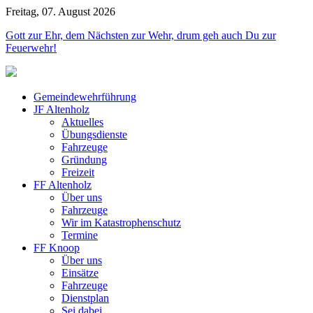
Freitag, 07. August 2026
Jahr
Monat
Jahr
Monat
Gott zur Ehr, dem Nächsten zur Wehr, drum geh auch Du zur
Feuerwehr!
Gemeindewehrführung
JF Altenholz
Aktuelles
Übungsdienste
Fahrzeuge
Gründung
Freizeit
FF Altenholz
Über uns
Fahrzeuge
Wir im Katastrophenschutz
Termine
FF Knoop
Über uns
Einsätze
Fahrzeuge
Dienstplan
Sei dabei