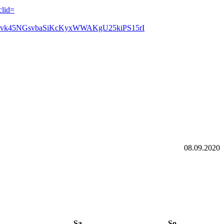
clid=
wD0vmpvk45NGsvbaSiKcKyxWWAKgU25kiPS15rI
08.09.2020
Sa
So