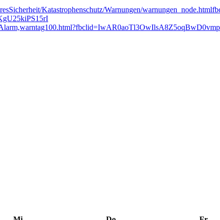
eresSicherheit/Katastrophenschutz/Warnungen/warnungen_node.htmlfb
gU25kiPS15rI
chlagen-Alarm,warntag100.html?fbclid=IwAR0aoTl3OwIlsA8Z5oqB
Mi
Do
Fr