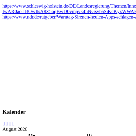
https://www.schleswig-holstein.de/DE/Landesregierung/Themen/Inn
IwAR0aoTl3OwIlsA8Z5oqBwD0vmpvk45NGsvbaSiKcKyxWWAK
https://www.ndr.de/ratgeber/Warntag-Sirenen-heulen-Apps-s
Kalender
August 2026
Mo
Di