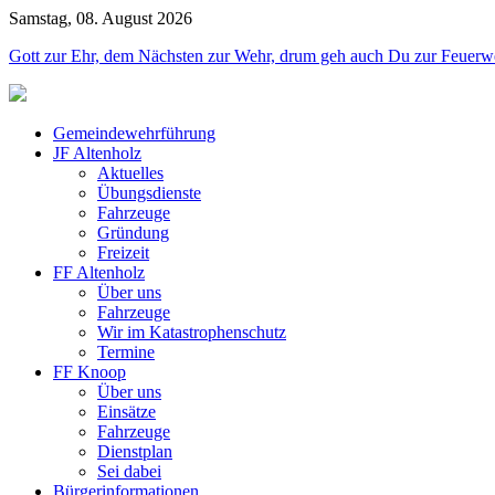
Samstag, 08. August 2026
Jahr
Monat
Jahr
Monat
Gott zur Ehr, dem Nächsten zur Wehr, drum geh auch Du zur Feuerw
Gemeindewehrführung
JF Altenholz
Aktuelles
Übungsdienste
Fahrzeuge
Gründung
Freizeit
FF Altenholz
Über uns
Fahrzeuge
Wir im Katastrophenschutz
Termine
FF Knoop
Über uns
Einsätze
Fahrzeuge
Dienstplan
Sei dabei
Bürgerinformationen