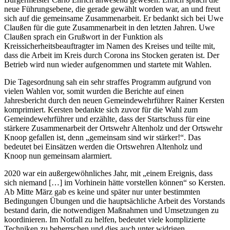
neue Führungsebene, die gerade gewählt worden war, an und freut
sich auf die gemeinsame Zusammenarbeit. Er bedankt sich bei Uwe
Claußen für die gute Zusammenarbeit in den letzten Jahren. Uwe
Claußen sprach ein Grußwort in der Funktion als
Kreissicherheitsbeauftragter im Namen des Kreises und teilte mit,
dass die Arbeit im Kreis durch Corona ins Stocken geraten ist. Der
Betrieb wird nun wieder aufgenommen und startete mit Wahlen.
Die Tagesordnung sah ein sehr straffes Programm aufgrund von
vielen Wahlen vor, somit wurden die Berichte auf einen
Jahresbericht durch den neuen Gemeindewehrführer Rainer Kersten
komprimiert. Kersten bedankte sich zuvor für die Wahl zum
Gemeindewehrführer und erzählte, dass der Startschuss für eine
stärkere Zusammenarbeit der Ortswehr Altenholz und der Ortswehr
Knoop gefallen ist, denn „gemeinsam sind wir stärker!“. Das
bedeutet bei Einsätzen werden die Ortswehren Altenholz und
Knoop nun gemeinsam alarmiert.
2020 war ein außergewöhnliches Jahr, mit „einem Ereignis, dass
sich niemand […] im Vorhinein hätte vorstellen können“ so Kersten.
Ab Mitte März gab es keine und später nur unter bestimmten
Bedingungen Übungen und die hauptsächliche Arbeit des Vorstands
bestand darin, die notwendigen Maßnahmen und Umsetzungen zu
koordinieren. Im Notfall zu helfen, bedeutet viele komplizierte
Techniken zu beherrschen und dies auch unter widrigen