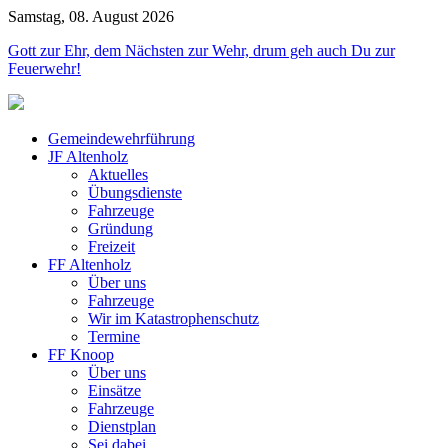
Samstag, 08. August 2026
Jahr
Monat
Jahr
Monat
Gott zur Ehr, dem Nächsten zur Wehr, drum geh auch Du zur
Feuerwehr!
Gemeindewehrführung
JF Altenholz
Aktuelles
Übungsdienste
Fahrzeuge
Gründung
Freizeit
FF Altenholz
Über uns
Fahrzeuge
Wir im Katastrophenschutz
Termine
FF Knoop
Über uns
Einsätze
Fahrzeuge
Dienstplan
Sei dabei