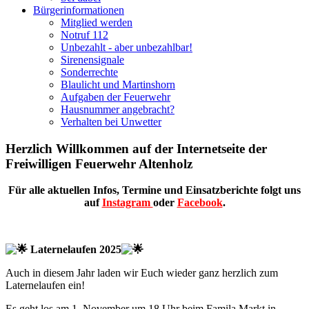
Bürgerinformationen
Mitglied werden
Notruf 112
Unbezahlt - aber unbezahlbar!
Sirenensignale
Sonderrechte
Blaulicht und Martinshorn
Aufgaben der Feuerwehr
Hausnummer angebracht?
Verhalten bei Unwetter
Herzlich Willkommen auf der Internetseite der
Freiwilligen Feuerwehr Altenholz
Für alle aktuellen Infos, Termine und Einsatzberichte folgt uns
auf
Instagram
oder
Facebook
.
Laternelaufen 2025
Auch in diesem Jahr laden wir Euch wieder ganz herzlich zum
Laternelaufen ein!
Es geht los am 1. November um 18 Uhr beim Famila Markt in