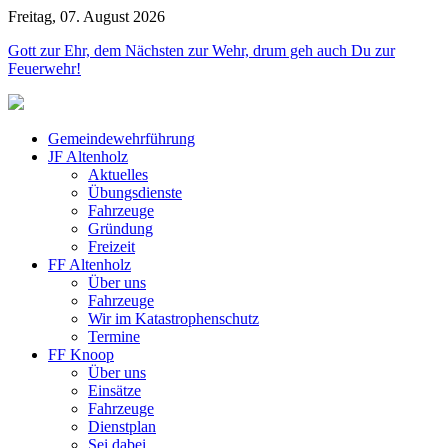
Freitag, 07. August 2026
Jahr
Monat
Jahr
Monat
Gott zur Ehr, dem Nächsten zur Wehr, drum geh auch Du zur
Feuerwehr!
Gemeindewehrführung
JF Altenholz
Aktuelles
Übungsdienste
Fahrzeuge
Gründung
Freizeit
FF Altenholz
Über uns
Fahrzeuge
Wir im Katastrophenschutz
Termine
FF Knoop
Über uns
Einsätze
Fahrzeuge
Dienstplan
Sei dabei