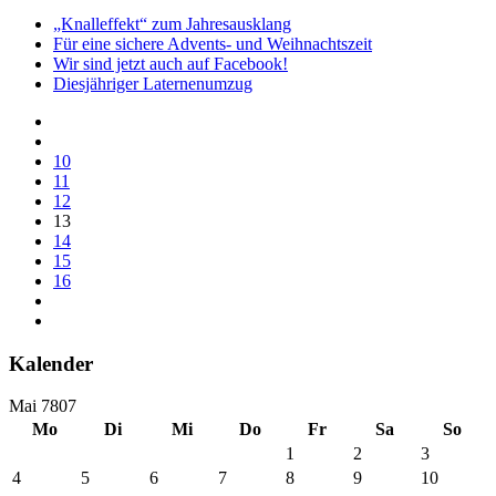
„Knalleffekt“ zum Jahresausklang
Für eine sichere Advents- und Weihnachtszeit
Wir sind jetzt auch auf Facebook!
Diesjähriger Laternenumzug
10
11
12
13
14
15
16
Kalender
Mai 7807
Mo
Di
Mi
Do
Fr
Sa
So
1
2
3
4
5
6
7
8
9
10