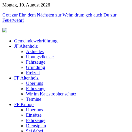
Montag, 10. August 2026
Jahr
Monat
Jahr
Monat
Gott zur Ehr, dem Nächsten zur Wehr, drum geh auch Du zur
Feuerwehr!
Gemeindewehrführung
JF Altenholz
Aktuelles
Übungsdienste
Fahrzeuge
Gründung
Freizeit
FF Altenholz
Über uns
Fahrzeuge
Wir im Katastrophenschutz
Termine
FF Knoop
Über uns
Einsätze
Fahrzeuge
Dienstplan
Sei dabei