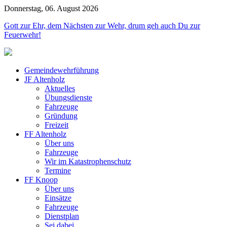
Donnerstag, 06. August 2026
Jahr
Monat
Jahr
Monat
Gott zur Ehr, dem Nächsten zur Wehr, drum geh auch Du zur
Feuerwehr!
Gemeindewehrführung
JF Altenholz
Aktuelles
Übungsdienste
Fahrzeuge
Gründung
Freizeit
FF Altenholz
Über uns
Fahrzeuge
Wir im Katastrophenschutz
Termine
FF Knoop
Über uns
Einsätze
Fahrzeuge
Dienstplan
Sei dabei