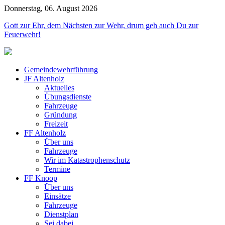
Donnerstag, 06. August 2026
Jahr
Monat
Jahr
Monat
Gott zur Ehr, dem Nächsten zur Wehr, drum geh auch Du zur
Feuerwehr!
Gemeindewehrführung
JF Altenholz
Aktuelles
Übungsdienste
Fahrzeuge
Gründung
Freizeit
FF Altenholz
Über uns
Fahrzeuge
Wir im Katastrophenschutz
Termine
FF Knoop
Über uns
Einsätze
Fahrzeuge
Dienstplan
Sei dabei