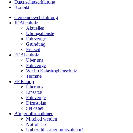
Datenschutzerklärung
Kontakt
Gemeindewehrführung
JF Altenholz
Aktuelles
Übungsdienste
Fahrzeuge
Gründung
Freizeit
FF Altenholz
Über uns
Fahrzeuge
Wir im Katastrophenschutz
Termine
FF Knoop
Über uns
Einsätze
Fahrzeuge
Dienstplan
Sei dabei
Bürgerinformationen
Mitglied werden
Notruf 112
Unbezahlt - aber unbezahlbar!