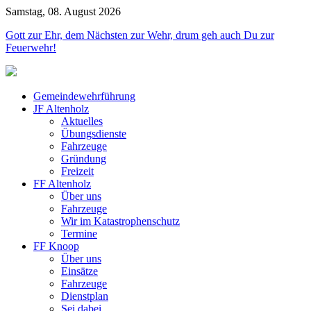
Samstag, 08. August 2026
Jahr
Monat
Jahr
Monat
Gott zur Ehr, dem Nächsten zur Wehr, drum geh auch Du zur
Feuerwehr!
Gemeindewehrführung
JF Altenholz
Aktuelles
Übungsdienste
Fahrzeuge
Gründung
Freizeit
FF Altenholz
Über uns
Fahrzeuge
Wir im Katastrophenschutz
Termine
FF Knoop
Über uns
Einsätze
Fahrzeuge
Dienstplan
Sei dabei