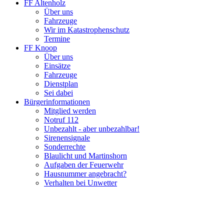
FF Altenholz
Über uns
Fahrzeuge
Wir im Katastrophenschutz
Termine
FF Knoop
Über uns
Einsätze
Fahrzeuge
Dienstplan
Sei dabei
Bürgerinformationen
Mitglied werden
Notruf 112
Unbezahlt - aber unbezahlbar!
Sirenensignale
Sonderrechte
Blaulicht und Martinshorn
Aufgaben der Feuerwehr
Hausnummer angebracht?
Verhalten bei Unwetter