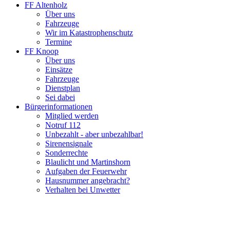
FF Altenholz
Über uns
Fahrzeuge
Wir im Katastrophenschutz
Termine
FF Knoop
Über uns
Einsätze
Fahrzeuge
Dienstplan
Sei dabei
Bürgerinformationen
Mitglied werden
Notruf 112
Unbezahlt - aber unbezahlbar!
Sirenensignale
Sonderrechte
Blaulicht und Martinshorn
Aufgaben der Feuerwehr
Hausnummer angebracht?
Verhalten bei Unwetter