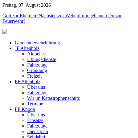
Freitag, 07. August 2026
Jahr
Monat
Jahr
Monat
Gott zur Ehr, dem Nächsten zur Wehr, drum geh auch Du zur
Feuerwehr!
Gemeindewehrführung
JF Altenholz
Aktuelles
Übungsdienste
Fahrzeuge
Gründung
Freizeit
FF Altenholz
Über uns
Fahrzeuge
Wir im Katastrophenschutz
Termine
FF Knoop
Über uns
Einsätze
Fahrzeuge
Dienstplan
Sei dabei