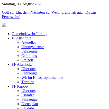
Samstag, 08. August 2026
Jahr
Monat
Jahr
Monat
Gott zur Ehr, dem Nächsten zur Wehr, drum geh auch Du zur
Feuerwehr!
Gemeindewehrführung
JF Altenholz
Aktuelles
Übungsdienste
Fahrzeuge
Gründung
Freizeit
FF Altenholz
Über uns
Fahrzeuge
Wir im Katastrophenschutz
Termine
FF Knoop
Über uns
Einsätze
Fahrzeuge
Dienstplan
Sei dabei