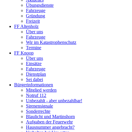
Übungsdienste
Fahrzeuge
Gründung
Freizeit
FF Altenholz
Über uns
Fahrzeuge
Wir im Katastrophenschutz
Termine
FF Knoop
Über uns
Einsätze
Fahrzeuge
Dienstplan
Sei dabei
Bürgerinformationen
Mitglied werden
Notruf 112
Unbezahlt - aber unbezahlbar!
Sirenensignale
Sonderrechte
Blaulicht und Martinshorn
Aufgaben der Feuerwehr
Hausnummer angebracht?