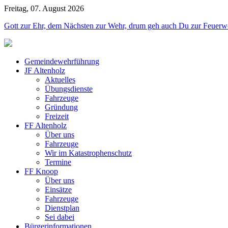
Freitag, 07. August 2026
Jahr
Monat
Jahr
Monat
Gott zur Ehr, dem Nächsten zur Wehr, drum geh auch Du zur Feuerw
Gemeindewehrführung
JF Altenholz
Aktuelles
Übungsdienste
Fahrzeuge
Gründung
Freizeit
FF Altenholz
Über uns
Fahrzeuge
Wir im Katastrophenschutz
Termine
FF Knoop
Über uns
Einsätze
Fahrzeuge
Dienstplan
Sei dabei
Bürgerinformationen