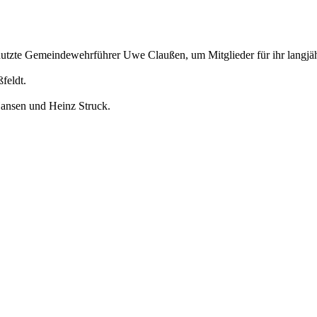
z nutzte Gemeindewehrführer Uwe Claußen, um Mitglieder für ihr langj
feldt.
Hansen und Heinz Struck.