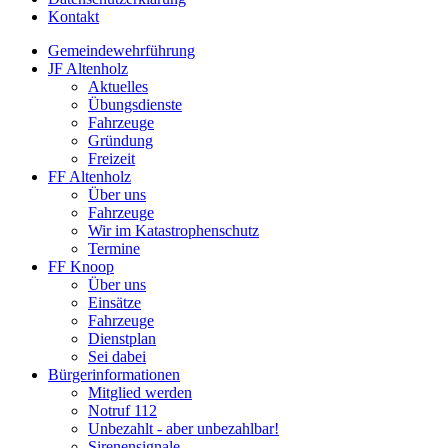
Kontakt
Gemeindewehrführung
JF Altenholz
Aktuelles
Übungsdienste
Fahrzeuge
Gründung
Freizeit
FF Altenholz
Über uns
Fahrzeuge
Wir im Katastrophenschutz
Termine
FF Knoop
Über uns
Einsätze
Fahrzeuge
Dienstplan
Sei dabei
Bürgerinformationen
Mitglied werden
Notruf 112
Unbezahlt - aber unbezahlbar!
Sirenensignale