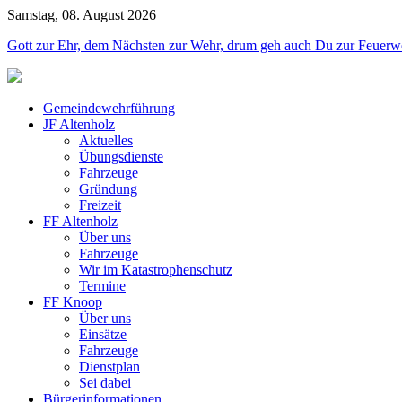
Samstag, 08. August 2026
Jahr
Monat
Jahr
Monat
Gott zur Ehr, dem Nächsten zur Wehr, drum geh auch Du zur Feuerw
Gemeindewehrführung
JF Altenholz
Aktuelles
Übungsdienste
Fahrzeuge
Gründung
Freizeit
FF Altenholz
Über uns
Fahrzeuge
Wir im Katastrophenschutz
Termine
FF Knoop
Über uns
Einsätze
Fahrzeuge
Dienstplan
Sei dabei
Bürgerinformationen