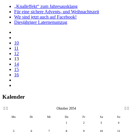
„Knalleffekt“ zum Jahresausklang
Für eine sichere Advents- und Weihnachtszeit
Wir sind jetzt auch auf Facebook!
Diesjähriger Laternenumzug
10
11
12
13
14
15
16
Kalender
Oktober 2054
Mo
Di
Mi
Do
Fr
Sa
So
1
2
3
4
5
6
7
8
9
10
11