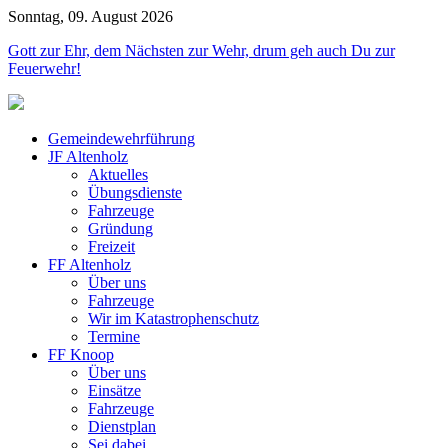
Jahr
Monat
Mona
Jahr
Sonntag, 09. August 2026
Gott zur Ehr, dem Nächsten zur Wehr, drum geh auch Du zur
Feuerwehr!
Gemeindewehrführung
JF Altenholz
Aktuelles
Übungsdienste
Fahrzeuge
Gründung
Freizeit
FF Altenholz
Über uns
Fahrzeuge
Wir im Katastrophenschutz
Termine
FF Knoop
Über uns
Einsätze
Fahrzeuge
Dienstplan
Sei dabei