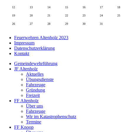
12
13
14
15
16
17
18
19
20
21
22
23
24
25
26
27
28
29
30
31
Feuerwehren Altenholz 2023
Impressum
Datenschutzerklärung
Kontakt
Gemeindewehrführung
JF Altenholz
Aktuelles
Übungsdienste
Fahrzeuge
Gründung
Freizeit
FF Altenholz
Über uns
Fahrzeuge
Wir im Katastrophenschutz
Termine
FF Knoop