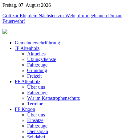
Freitag, 07. August 2026
Jahr
Monat
Jahr
Monat
Gott zur Ehr, dem Nächsten zur Wehr, drum geh auch Du zur
Feuerwehr!
Gemeindewehrführung
JF Altenholz
Aktuelles
Übungsdienste
Fahrzeuge
Gründung
Freizeit
FF Altenholz
Über uns
Fahrzeuge
Wir im Katastrophenschutz
Termine
FF Knoop
Über uns
Einsätze
Fahrzeuge
Dienstplan
Sei dabei