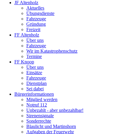
JF Altenholz
Aktuelles
Übungsdienste
Fahrzeuge
Gründung
Freizeit
FF Altenholz
Über uns
Fahrzeuge
Wir im Katastrophenschutz
Termine
FF Knoop
Über uns
Einsätze
Fahrzeuge
Dienstplan
Sei dabei
Bürgerinformationen
Mitglied werden
Notruf 112
Unbezahlt - aber unbezahlbar!
Sirenensignale
Sonderrechte
Blaulicht und Martinshorn
Aufgaben der Feuerwehr