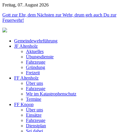
Freitag, 07. August 2026
Jahr
Monat
Jahr
Monat
Gott zur Ehr, dem Nächsten zur Wehr, drum geh auch Du zur
Feuerwehr!
Gemeindewehrführung
JF Altenholz
Aktuelles
Übungsdienste
Fahrzeuge
Gründung
Freizeit
FF Altenholz
Über uns
Fahrzeuge
Wir im Katastrophenschutz
Termine
FF Knoop
Über uns
Einsätze
Fahrzeuge
Dienstplan
Sei dabei