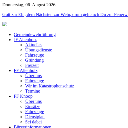
Donnerstag, 06. August 2026
Jahr
Monat
Jahr
Monat
Gott zur Ehr, dem Nächsten zur Wehr, drum geh auch Du zur Feuerw
Gemeindewehrführung
JF Altenholz
Aktuelles
Übungsdienste
Fahrzeuge
Gründung
Freizeit
FF Altenholz
Über uns
Fahrzeuge
Wir im Katastrophenschutz
Termine
FF Knoop
Über uns
Einsätze
Fahrzeuge
Dienstplan
Sei dabei
Bürgerinformationen