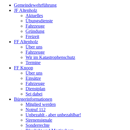
Gemeindewehrführung
JF Altenholz
Aktuelles
Übungsdienste
Fahrzeuge
Gründung
Freizeit
FF Altenholz
Über uns
Fahrzeuge
Wir im Katastrophenschutz
Termine
FF Knoop
Über uns
Einsätze
Fahrzeuge
Dienstplan
Sei dabei
Bürgerinformationen
Mitglied werden
Notruf 112
Unbezahlt - aber unbezahlbar!
Sirenensignale
Sonderrechte