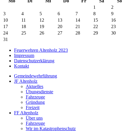
Mo
Di
Mi
Do
Fr
Sa
So
1
2
3
4
5
6
7
8
9
10
11
12
13
14
15
16
17
18
19
20
21
22
23
24
25
26
27
28
29
30
31
Feuerwehren Altenholz 2023
Impressum
Datenschutzerklärung
Kontakt
Gemeindewehrführung
JF Altenholz
Aktuelles
Übungsdienste
Fahrzeuge
Gründung
Freizeit
FF Altenholz
Über uns
Fahrzeuge
Wir im Katastrophenschutz