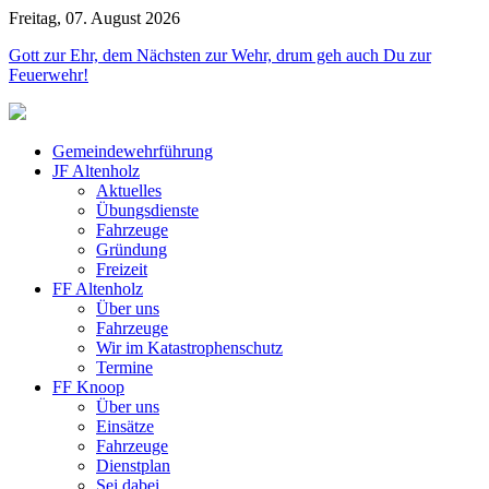
Freitag, 07. August 2026
Jahr
Monat
Jahr
Monat
Gott zur Ehr, dem Nächsten zur Wehr, drum geh auch Du zur
Feuerwehr!
Gemeindewehrführung
JF Altenholz
Aktuelles
Übungsdienste
Fahrzeuge
Gründung
Freizeit
FF Altenholz
Über uns
Fahrzeuge
Wir im Katastrophenschutz
Termine
FF Knoop
Über uns
Einsätze
Fahrzeuge
Dienstplan
Sei dabei