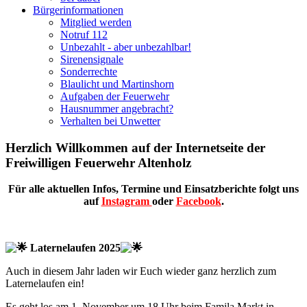
Bürgerinformationen
Mitglied werden
Notruf 112
Unbezahlt - aber unbezahlbar!
Sirenensignale
Sonderrechte
Blaulicht und Martinshorn
Aufgaben der Feuerwehr
Hausnummer angebracht?
Verhalten bei Unwetter
Herzlich Willkommen auf der Internetseite der
Freiwilligen Feuerwehr Altenholz
Für alle aktuellen Infos, Termine und Einsatzberichte folgt uns
auf
Instagram
oder
Facebook
.
Laternelaufen 2025
Auch in diesem Jahr laden wir Euch wieder ganz herzlich zum
Laternelaufen ein!
Es geht los am 1. November um 18 Uhr beim Famila Markt in