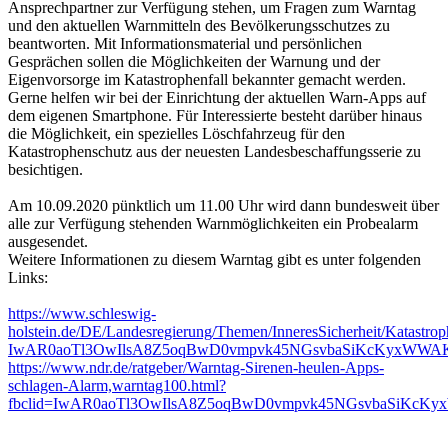
Ansprechpartner zur Verfügung stehen, um Fragen zum Warntag
und den aktuellen Warnmitteln des Bevölkerungsschutzes zu
beantworten. Mit Informationsmaterial und persönlichen
Gesprächen sollen die Möglichkeiten der Warnung und der
Eigenvorsorge im Katastrophenfall bekannter gemacht werden.
Gerne helfen wir bei der Einrichtung der aktuellen Warn-Apps auf
dem eigenen Smartphone. Für Interessierte besteht darüber hinaus
die Möglichkeit, ein spezielles Löschfahrzeug für den
Katastrophenschutz aus der neuesten Landesbeschaffungsserie zu
besichtigen.
Am 10.09.2020 pünktlich um 11.00 Uhr wird dann bundesweit über
alle zur Verfügung stehenden Warnmöglichkeiten ein Probealarm
ausgesendet.
Weitere Informationen zu diesem Warntag gibt es unter folgenden
Links:
https://www.schleswig-
holstein.de/DE/Landesregierung/Themen/InneresSicherheit/Katastr
IwAR0aoTl3OwIlsA8Z5oqBwD0vmpvk45NGsvbaSiKcKyxWWAK
https://www.ndr.de/ratgeber/Warntag-Sirenen-heulen-Apps-
schlagen-Alarm,warntag100.html?
fbclid=IwAR0aoTl3OwIlsA8Z5oqBwD0vmpvk45NGsvbaSiKcKy