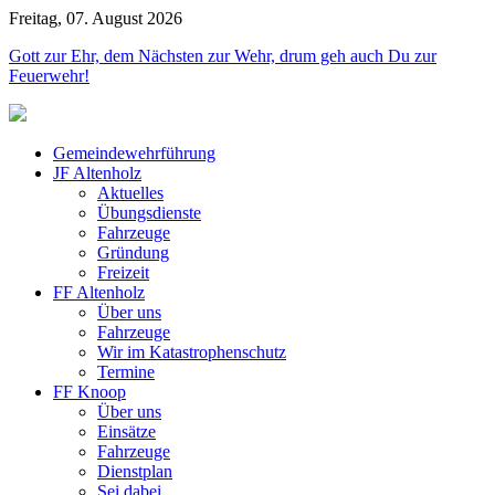
Freitag, 07. August 2026
Jahr
Monat
Jahr
Monat
Gott zur Ehr, dem Nächsten zur Wehr, drum geh auch Du zur
Feuerwehr!
Gemeindewehrführung
JF Altenholz
Aktuelles
Übungsdienste
Fahrzeuge
Gründung
Freizeit
FF Altenholz
Über uns
Fahrzeuge
Wir im Katastrophenschutz
Termine
FF Knoop
Über uns
Einsätze
Fahrzeuge
Dienstplan
Sei dabei