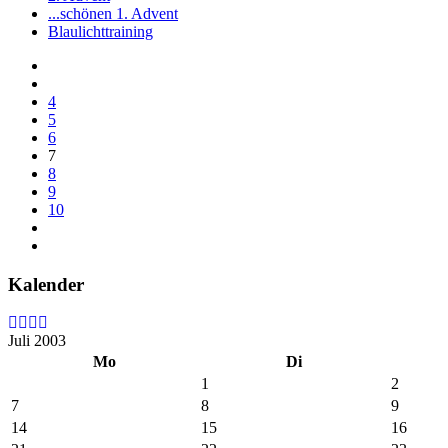
...schönen 1. Advent
Blaulichttraining
4
5
6
7
8
9
10
Kalender
Juli 2003
Mo
Di
1
2
7
8
9
14
15
16