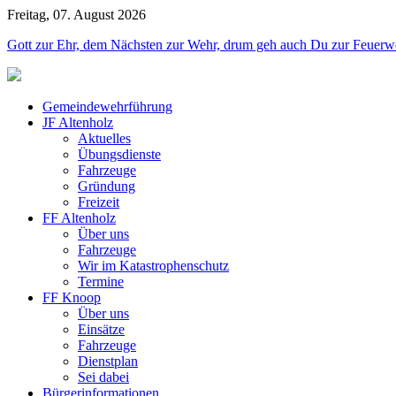
Freitag, 07. August 2026
Jahr
Monat
Jahr
Monat
Gott zur Ehr, dem Nächsten zur Wehr, drum geh auch Du zur Feuerw
Gemeindewehrführung
JF Altenholz
Aktuelles
Übungsdienste
Fahrzeuge
Gründung
Freizeit
FF Altenholz
Über uns
Fahrzeuge
Wir im Katastrophenschutz
Termine
FF Knoop
Über uns
Einsätze
Fahrzeuge
Dienstplan
Sei dabei
Bürgerinformationen