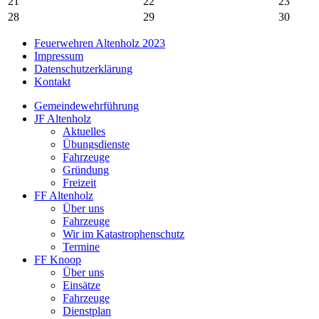
21
22
23
28
29
30
Feuerwehren Altenholz 2023
Impressum
Datenschutzerklärung
Kontakt
Gemeindewehrführung
JF Altenholz
Aktuelles
Übungsdienste
Fahrzeuge
Gründung
Freizeit
FF Altenholz
Über uns
Fahrzeuge
Wir im Katastrophenschutz
Termine
FF Knoop
Über uns
Einsätze
Fahrzeuge
Dienstplan