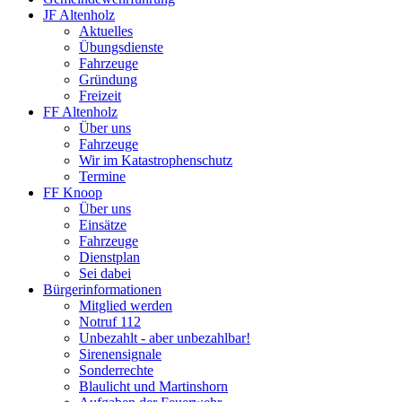
JF Altenholz
Aktuelles
Übungsdienste
Fahrzeuge
Gründung
Freizeit
FF Altenholz
Über uns
Fahrzeuge
Wir im Katastrophenschutz
Termine
FF Knoop
Über uns
Einsätze
Fahrzeuge
Dienstplan
Sei dabei
Bürgerinformationen
Mitglied werden
Notruf 112
Unbezahlt - aber unbezahlbar!
Sirenensignale
Sonderrechte
Blaulicht und Martinshorn