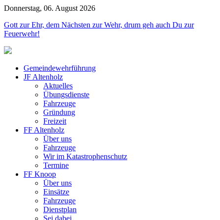
Donnerstag, 06. August 2026
Jahr
Monat
Jahr
Monat
Gott zur Ehr, dem Nächsten zur Wehr, drum geh auch Du zur
Feuerwehr!
Gemeindewehrführung
JF Altenholz
Aktuelles
Übungsdienste
Fahrzeuge
Gründung
Freizeit
FF Altenholz
Über uns
Fahrzeuge
Wir im Katastrophenschutz
Termine
FF Knoop
Über uns
Einsätze
Fahrzeuge
Dienstplan
Sei dabei